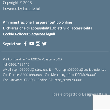
Copyright © 2023
Powered by
Picieffe Srl
Amministrazione Trasparente
Albo online
Dichiarazione di accessibilità
Obiettivi di accessibilità
Cookie Policy
Privacy
Note legali
Seguici su:
Via Lombardi, n.4 – 89024 Polistena (RC)
Tel. 0966/439146
eMail: rcpm05000c@istruzione.it – Pec: rcpm05000c@pec.istruzione.it
Cod.Fiscale: 82001880804 - Cod.Meccanografico: RCPM05000C
Cod. Univoco: UF83Q8 - Codice iPA: istsc_rcpm05000c
Idea e progetto di Designers Italia