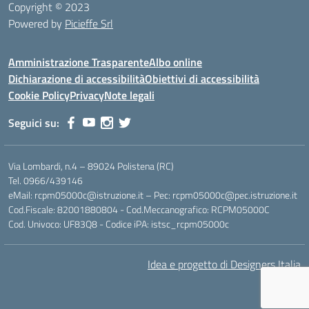
Copyright © 2023
Powered by
Picieffe Srl
Amministrazione Trasparente
Albo online
Dichiarazione di accessibilità
Obiettivi di accessibilità
Cookie Policy
Privacy
Note legali
Seguici su:
Via Lombardi, n.4 – 89024 Polistena (RC)
Tel. 0966/439146
eMail: rcpm05000c@istruzione.it – Pec: rcpm05000c@pec.istruzione.it
Cod.Fiscale: 82001880804 - Cod.Meccanografico: RCPM05000C
Cod. Univoco: UF83Q8 - Codice iPA: istsc_rcpm05000c
Idea e progetto di Designers Italia