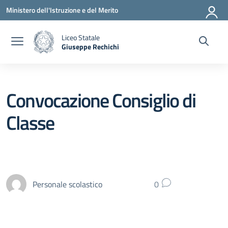
Vai ai contenuti
Vai al menu di navigazione
Vai al footer
Ministero dell'Istruzione e del Merito
Liceo Statale
Giuseppe Rechichi
— Visita la pagina iniziale della scuola
Convocazione Consiglio di
Classe
Personale scolastico
0