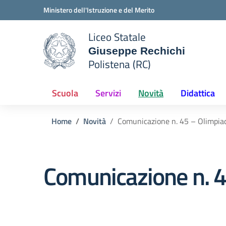
Vai ai contenuti
Vai al menu di navigazione
Vai al footer
Ministero dell'Istruzione e del Merito
Liceo Statale
Giuseppe Rechichi
e della scuola
Polistena (RC)
— Visita la pagina iniziale del
Scuola
Servizi
Novità
Didattica
Home
Novità
Comunicazione n. 45 – Olimpiad
Comunicazione n. 4