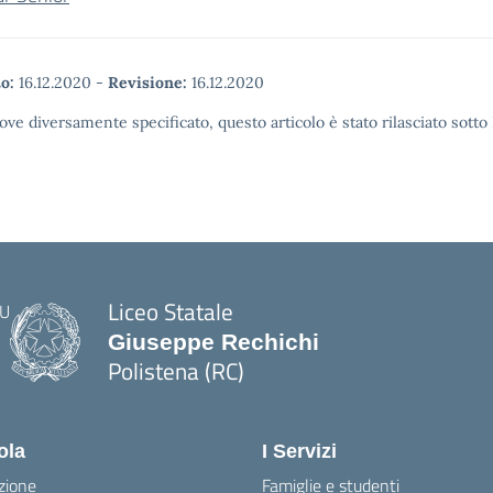
o:
16.12.2020
-
Revisione:
16.12.2020
ove diversamente specificato, questo articolo è stato rilasciato sott
Liceo Statale
Giuseppe Rechichi
Polistena (RC)
— Visita la pagina iniziale della scuola
ola
I Servizi
zione
Famiglie e studenti