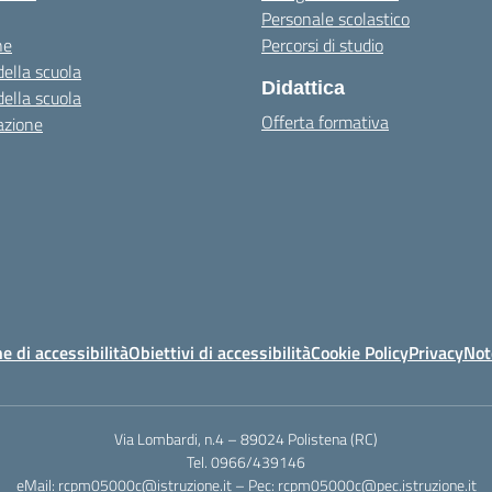
Personale scolastico
ne
Percorsi di studio
della scuola
Didattica
della scuola
Offerta formativa
azione
e di accessibilità
Obiettivi di accessibilità
Cookie Policy
Privacy
Not
Via Lombardi, n.4 – 89024 Polistena (RC)
Tel. 0966/439146
eMail: rcpm05000c@istruzione.it – Pec: rcpm05000c@pec.istruzione.it