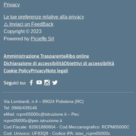
Privacy
Le tue preferenze relative alla privacy
⚠️
Inviaci un FeedBack
Copyright © 2023
Powered by
Picieffe Srl
Amministrazione Trasparente
Albo online
Dichiarazione di accessibilità
Obiettivi di accessibilità
Cookie Policy
Privacy
Note legali
Seguici su:
Via Lombardi, n.4 – 89024 Polistena (RC)
Tel. 0966/439146
eMail: rcpm05000c@istruzione.it – Pec:
rcpm05000c@pec.istruzione.it
Cod.Fiscale: 82001880804 - Cod.Meccanografico: RCPM05000C
Cod. Univoco: UF83Q8 - Codice iPA: istsc_rcpm05000c