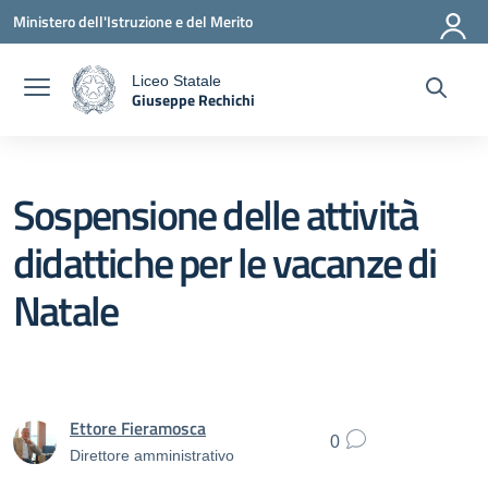
Vai ai contenuti
Vai al menu di navigazione
Vai al footer
Ministero dell'Istruzione e del Merito
Liceo Statale
Giuseppe Rechichi
a
— Visita la pagina iniziale della scuola
Sospensione delle attività
didattiche per le vacanze di
Natale
Ettore Fieramosca
0
Direttore amministrativo