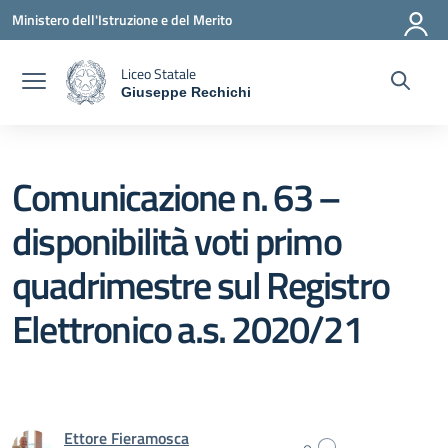
Vai ai contenuti
Vai al menu di navigazione
Vai al footer
Ministero dell'Istruzione e del Merito
Liceo Statale
Giuseppe Rechichi
— Visita la pagina iniziale della scuola
Comunicazione n. 63 –
disponibilità voti primo
quadrimestre sul Registro
Elettronico a.s. 2020/21
Ettore Fieramosca