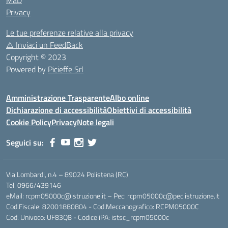
MaD
Privacy
Le tue preferenze relative alla privacy
⚠️
Inviaci un FeedBack
Copyright © 2023
Powered by
Picieffe Srl
Amministrazione Trasparente
Albo online
Dichiarazione di accessibilità
Obiettivi di accessibilità
Cookie Policy
Privacy
Note legali
Seguici su:
Via Lombardi, n.4 – 89024 Polistena (RC)
Tel. 0966/439146
eMail: rcpm05000c@istruzione.it – Pec: rcpm05000c@pec.istruzione.it
Cod.Fiscale: 82001880804 - Cod.Meccanografico: RCPM05000C
Cod. Univoco: UF83Q8 - Codice iPA: istsc_rcpm05000c