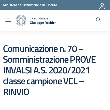
Vai ai contenuti
Vai al menu di navigazione
Vai al footer
Ministero dell'Istruzione e del Merito
Liceo Statale
Giuseppe Rechichi
— Visita la pagina iniziale della scuola
Comunicazione n. 70 –
Somministrazione PROVE
INVALSI A.S. 2020/2021
classe campione VCL –
RINVIO