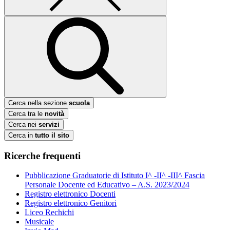
Cerca nella sezione
scuola
Cerca tra le
novità
Cerca nei
servizi
Cerca in
tutto il sito
Ricerche frequenti
Pubblicazione Graduatorie di Istituto I^ -II^ -III^ Fascia
Personale Docente ed Educativo – A.S. 2023/2024
Registro elettronico Docenti
Registro elettronico Genitori
Liceo Rechichi
Musicale