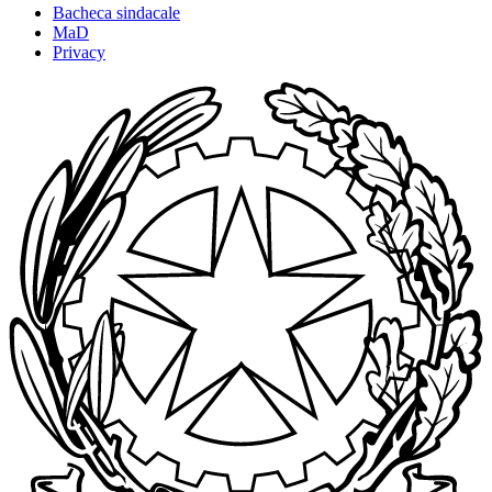
Bacheca sindacale
MaD
Privacy