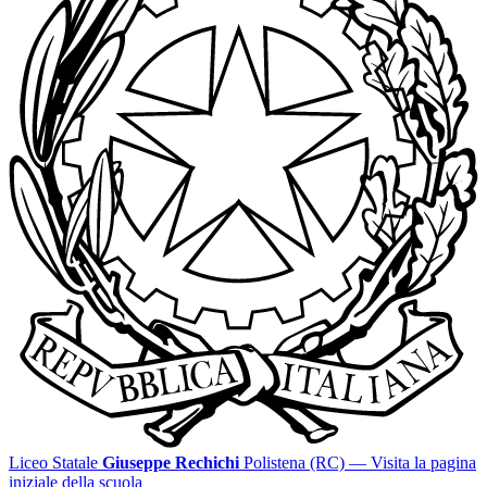
Liceo Statale
Giuseppe Rechichi
Polistena (RC)
— Visita la pagina
iniziale della scuola