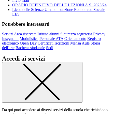
Invio Mad
ORARIO DEFINITIVO DELLE LEZIONI A.S. 2023/24
Liceo delle Scienze Umane – opzione Economico Sociale
LES
Potrebbero interessarti
Servizi
Area riservata
Istituto
alunni
Sicurezza
segreteria
Privacy
Insegnanti
Modulistica
Personale ATA
Orientamento
Registro
elettronico
Open Day
Certificati
Iscrizioni
Mensa
Aule
Storia
dell'arte
Bacheca sindacale
Sedi
Accedi ai servizi
Da qui puoi accedere ai diversi servizi della scuola che richiedono