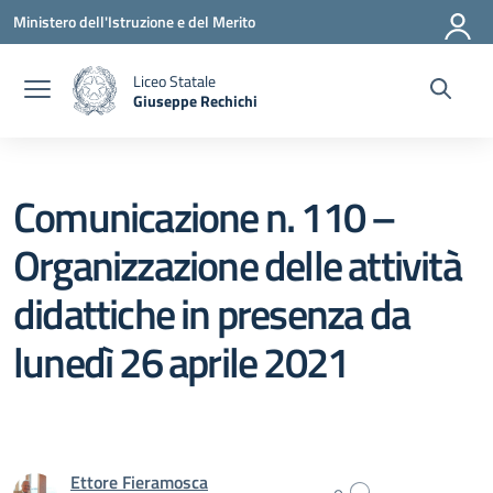
Vai ai contenuti
Vai al menu di navigazione
Vai al footer
Ministero dell'Istruzione e del Merito
Liceo Statale
Giuseppe Rechichi
— Visita la pagina iniziale della scuola
Comunicazione n. 110 –
Organizzazione delle attività
didattiche in presenza da
lunedì 26 aprile 2021
Ettore Fieramosca