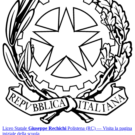
Liceo Statale
Giuseppe Rechichi
Polistena (RC)
— Visita la pagina
iniziale della scuola