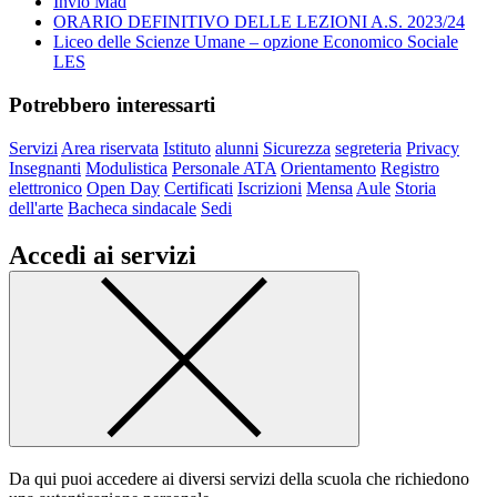
Invio Mad
ORARIO DEFINITIVO DELLE LEZIONI A.S. 2023/24
Liceo delle Scienze Umane – opzione Economico Sociale
LES
Potrebbero interessarti
Servizi
Area riservata
Istituto
alunni
Sicurezza
segreteria
Privacy
Insegnanti
Modulistica
Personale ATA
Orientamento
Registro
elettronico
Open Day
Certificati
Iscrizioni
Mensa
Aule
Storia
dell'arte
Bacheca sindacale
Sedi
Accedi ai servizi
Da qui puoi accedere ai diversi servizi della scuola che richiedono