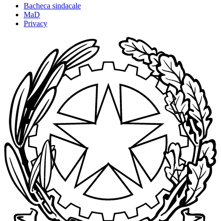
Bacheca sindacale
MaD
Privacy