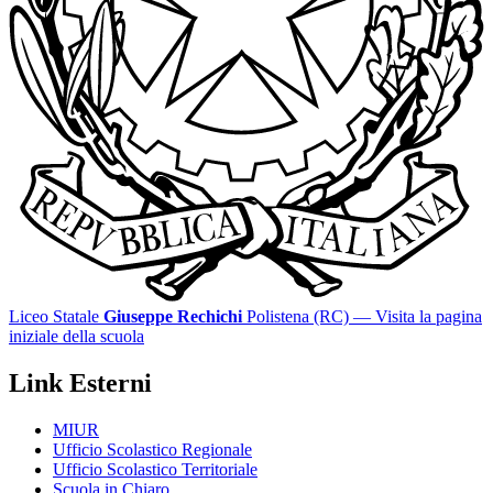
Liceo Statale
Giuseppe Rechichi
Polistena (RC)
— Visita la pagina
iniziale della scuola
Link Esterni
MIUR
Ufficio Scolastico Regionale
Ufficio Scolastico Territoriale
Scuola in Chiaro