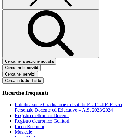
Cerca nella sezione
scuola
Cerca tra le
novità
Cerca nei
servizi
Cerca in
tutto il sito
Ricerche frequenti
Pubblicazione Graduatorie di Istituto I^ -II^ -III^ Fascia
Personale Docente ed Educativo – A.S. 2023/2024
Registro elettronico Docenti
Registro elettronico Genitori
Liceo Rechichi
Musicale