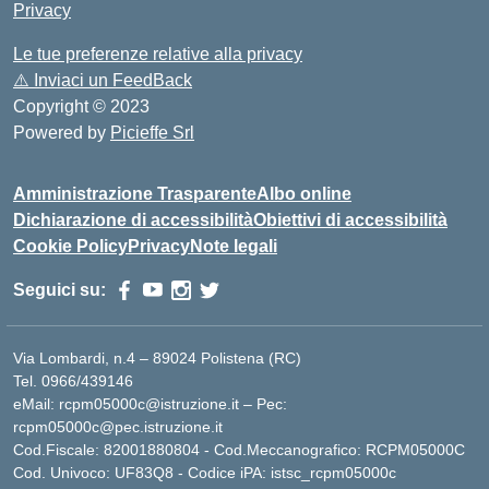
Privacy
Le tue preferenze relative alla privacy
⚠️
Inviaci un FeedBack
Copyright © 2023
Powered by
Picieffe Srl
Amministrazione Trasparente
Albo online
Dichiarazione di accessibilità
Obiettivi di accessibilità
Cookie Policy
Privacy
Note legali
Seguici su:
Via Lombardi, n.4 – 89024 Polistena (RC)
Tel. 0966/439146
eMail: rcpm05000c@istruzione.it – Pec:
rcpm05000c@pec.istruzione.it
Cod.Fiscale: 82001880804 - Cod.Meccanografico: RCPM05000C
Cod. Univoco: UF83Q8 - Codice iPA: istsc_rcpm05000c