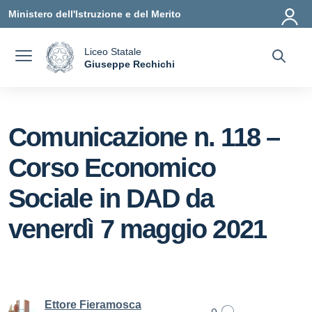
Vai ai contenuti
Vai al menu di navigazione
Vai al footer
Ministero dell'Istruzione e del Merito
Liceo Statale
a
Giuseppe Rechichi
— Visita la pagina iniziale della scuola
Comunicazione n. 118 –
Corso Economico
Sociale in DAD da
venerdì 7 maggio 2021
Ettore Fieramosca