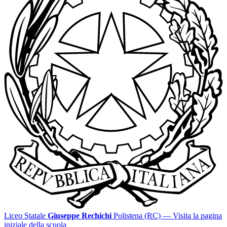
Liceo Statale
Giuseppe Rechichi
Polistena (RC)
— Visita la pagina
iniziale della scuola