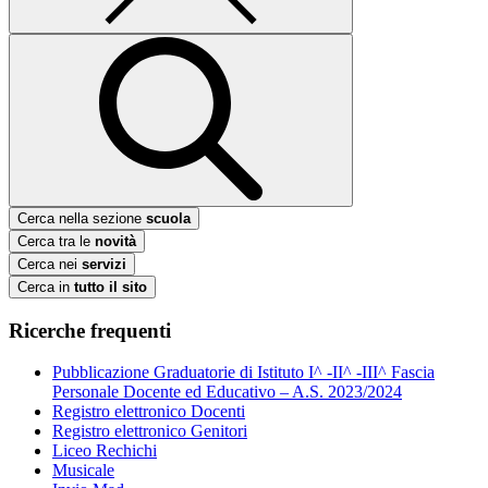
Cerca nella sezione
scuola
Cerca tra le
novità
Cerca nei
servizi
Cerca in
tutto il sito
Ricerche frequenti
Pubblicazione Graduatorie di Istituto I^ -II^ -III^ Fascia
Personale Docente ed Educativo – A.S. 2023/2024
Registro elettronico Docenti
Registro elettronico Genitori
Liceo Rechichi
Musicale