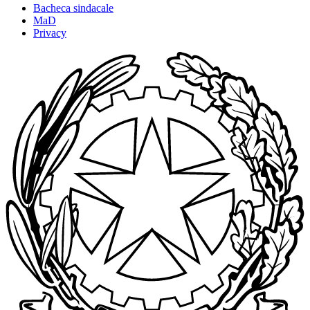
Bacheca sindacale
MaD
Privacy