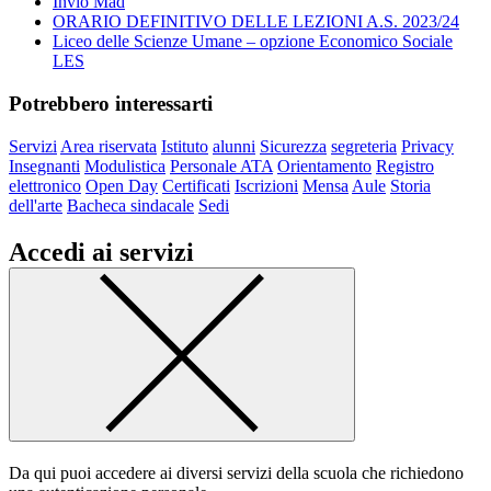
Invio Mad
ORARIO DEFINITIVO DELLE LEZIONI A.S. 2023/24
Liceo delle Scienze Umane – opzione Economico Sociale
LES
Potrebbero interessarti
Servizi
Area riservata
Istituto
alunni
Sicurezza
segreteria
Privacy
Insegnanti
Modulistica
Personale ATA
Orientamento
Registro
elettronico
Open Day
Certificati
Iscrizioni
Mensa
Aule
Storia
dell'arte
Bacheca sindacale
Sedi
Accedi ai servizi
Da qui puoi accedere ai diversi servizi della scuola che richiedono