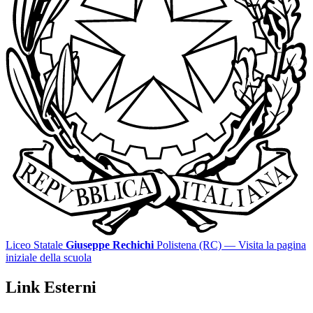
Liceo Statale
Giuseppe Rechichi
Polistena (RC)
— Visita la pagina
iniziale della scuola
Link Esterni