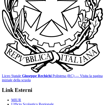
Liceo Statale
Giuseppe Rechichi
Polistena (RC)
— Visita la pagina
iniziale della scuola
Link Esterni
MIUR
Ufficio Scolastico Regionale