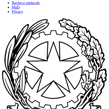
Bacheca sindacale
MaD
Privacy