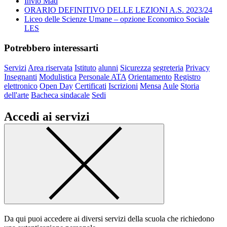
Invio Mad
ORARIO DEFINITIVO DELLE LEZIONI A.S. 2023/24
Liceo delle Scienze Umane – opzione Economico Sociale
LES
Potrebbero interessarti
Servizi
Area riservata
Istituto
alunni
Sicurezza
segreteria
Privacy
Insegnanti
Modulistica
Personale ATA
Orientamento
Registro
elettronico
Open Day
Certificati
Iscrizioni
Mensa
Aule
Storia
dell'arte
Bacheca sindacale
Sedi
Accedi ai servizi
Da qui puoi accedere ai diversi servizi della scuola che richiedono