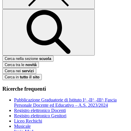
Cerca nella sezione
scuola
Cerca tra le
novità
Cerca nei
servizi
Cerca in
tutto il sito
Ricerche frequenti
Pubblicazione Graduatorie di Istituto I^ -II^ -III^ Fascia
Personale Docente ed Educativo – A.S. 2023/2024
Registro elettronico Docenti
Registro elettronico Genitori
Liceo Rechichi
Musicale