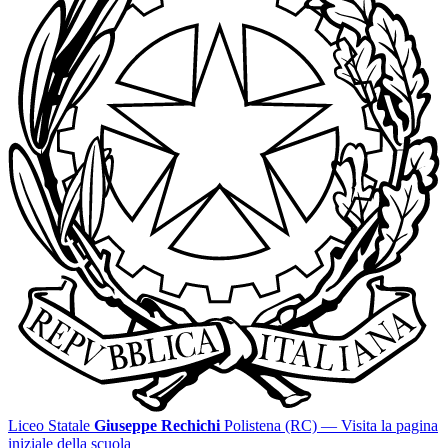
Liceo Statale
Giuseppe Rechichi
Polistena (RC)
— Visita la pagina
iniziale della scuola