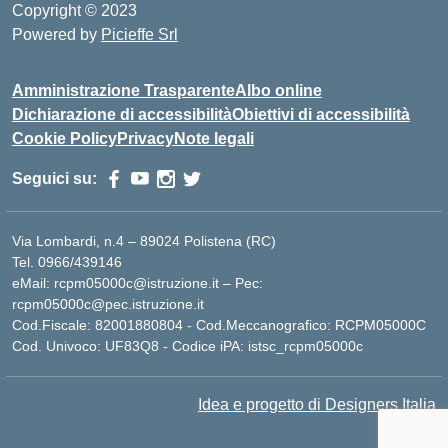
Copyright © 2023
Powered by
Picieffe Srl
Amministrazione Trasparente
Albo online
Dichiarazione di accessibilità
Obiettivi di accessibilità
Cookie Policy
Privacy
Note legali
Seguici su:
Via Lombardi, n.4 – 89024 Polistena (RC)
Tel. 0966/439146
eMail: rcpm05000c@istruzione.it – Pec:
rcpm05000c@pec.istruzione.it
Cod.Fiscale: 82001880804 - Cod.Meccanografico: RCPM05000C
Cod. Univoco: UF83Q8 - Codice iPA: istsc_rcpm05000c
Idea e progetto di Designers Italia