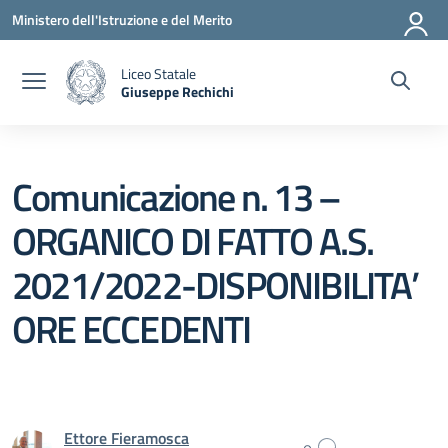
Vai ai contenuti
Vai al menu di navigazione
Vai al footer
Ministero dell'Istruzione e del Merito
Liceo Statale
Giuseppe Rechichi
— Visita la pagina iniziale della scuola
Comunicazione n. 13 –
ORGANICO DI FATTO A.S.
2021/2022-DISPONIBILITA’
ORE ECCEDENTI
Ettore Fieramosca