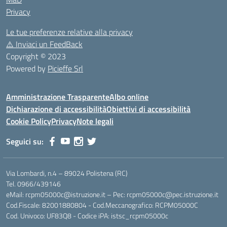
Privacy
Le tue preferenze relative alla privacy
⚠️
Inviaci un FeedBack
Copyright © 2023
Powered by
Picieffe Srl
Amministrazione Trasparente
Albo online
Dichiarazione di accessibilità
Obiettivi di accessibilità
Cookie Policy
Privacy
Note legali
Seguici su:
Via Lombardi, n.4 – 89024 Polistena (RC)
Tel. 0966/439146
eMail: rcpm05000c@istruzione.it – Pec: rcpm05000c@pec.istruzione.it
Cod.Fiscale: 82001880804 - Cod.Meccanografico: RCPM05000C
Cod. Univoco: UF83Q8 - Codice iPA: istsc_rcpm05000c