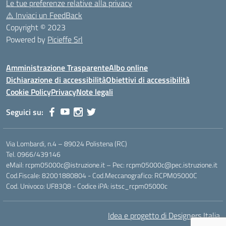
Le tue preferenze relative alla privacy
⚠️
Inviaci un FeedBack
Copyright © 2023
Powered by
Picieffe Srl
Amministrazione Trasparente
Albo online
Dichiarazione di accessibilità
Obiettivi di accessibilità
Cookie Policy
Privacy
Note legali
Seguici su:
Via Lombardi, n.4 – 89024 Polistena (RC)
Tel. 0966/439146
eMail: rcpm05000c@istruzione.it – Pec: rcpm05000c@pec.istruzione.it
Cod.Fiscale: 82001880804 - Cod.Meccanografico: RCPM05000C
Cod. Univoco: UF83Q8 - Codice iPA: istsc_rcpm05000c
Idea e progetto di Designers Italia