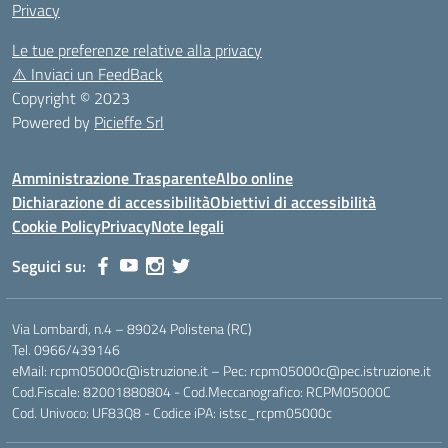
Privacy
Le tue preferenze relative alla privacy
⚠️
Inviaci un FeedBack
Copyright © 2023
Powered by
Picieffe Srl
Amministrazione Trasparente
Albo online
Dichiarazione di accessibilità
Obiettivi di accessibilità
Cookie Policy
Privacy
Note legali
Seguici su:
Via Lombardi, n.4 – 89024 Polistena (RC)
Tel. 0966/439146
eMail: rcpm05000c@istruzione.it – Pec: rcpm05000c@pec.istruzione.it
Cod.Fiscale: 82001880804 - Cod.Meccanografico: RCPM05000C
Cod. Univoco: UF83Q8 - Codice iPA: istsc_rcpm05000c