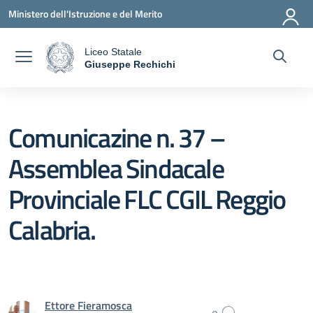
Vai ai contenuti
Vai al menu di navigazione
Vai al footer
Ministero dell'Istruzione e del Merito
Liceo Statale
a
Giuseppe Rechichi
— Visita la pagina iniziale della scuola
Comunicazine n. 37 –
Assemblea Sindacale
Provinciale FLC CGIL Reggio
Calabria.
Ettore Fieramosca