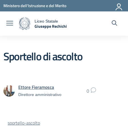
Vai ai contenuti
Vai al menu di navigazione
Vai al footer
Ministero dell'Istruzione e del Merito
Liceo Statale
Giuseppe Rechichi
a
— Visita la pagina iniziale della scuola
Sportello di ascolto
Ettore Fieramosca
0
Direttore amministrativo
sportello-ascolto