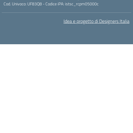
Cod. Univoco: UF83Q8 - Codice iPA: istsc_rcpm05000c
Idea e progetto di Designers Italia