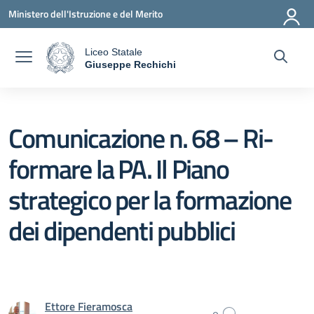
Vai ai contenuti
Vai al menu di navigazione
Vai al footer
Ministero dell'Istruzione e del Merito
Liceo Statale
a
Giuseppe Rechichi
— Visita la pagina iniziale della scuola
Comunicazione n. 68 – Ri-
formare la PA. Il Piano
strategico per la formazione
dei dipendenti pubblici
Ettore Fieramosca