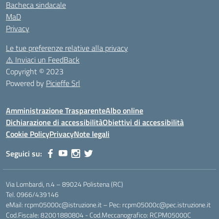
Bacheca sindacale
MaD
Privacy
Le tue preferenze relative alla privacy
⚠️
Inviaci un FeedBack
Copyright © 2023
Powered by
Picieffe Srl
Amministrazione Trasparente
Albo online
Dichiarazione di accessibilità
Obiettivi di accessibilità
Cookie Policy
Privacy
Note legali
Seguici su:
Via Lombardi, n.4 – 89024 Polistena (RC)
Tel. 0966/439146
eMail: rcpm05000c@istruzione.it – Pec: rcpm05000c@pec.istruzione.it
Cod.Fiscale: 82001880804 - Cod.Meccanografico: RCPM05000C