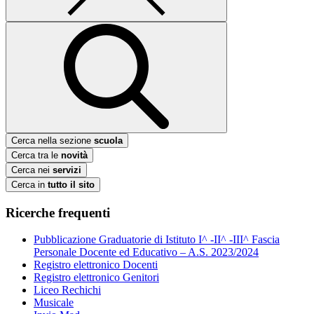
Cerca nella sezione
scuola
Cerca tra le
novità
Cerca nei
servizi
Cerca in
tutto il sito
Ricerche frequenti
Pubblicazione Graduatorie di Istituto I^ -II^ -III^ Fascia
Personale Docente ed Educativo – A.S. 2023/2024
Registro elettronico Docenti
Registro elettronico Genitori
Liceo Rechichi
Musicale