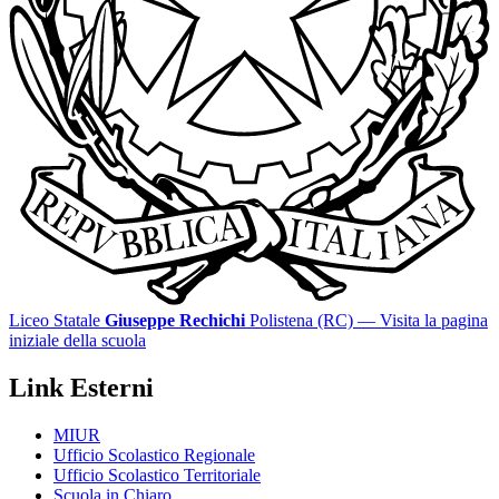
Liceo Statale
Giuseppe Rechichi
Polistena (RC)
— Visita la pagina
iniziale della scuola
Link Esterni
MIUR
Ufficio Scolastico Regionale
Ufficio Scolastico Territoriale
Scuola in Chiaro