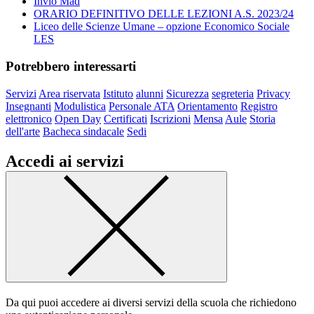
Invio Mad
ORARIO DEFINITIVO DELLE LEZIONI A.S. 2023/24
Liceo delle Scienze Umane – opzione Economico Sociale
LES
Potrebbero interessarti
Servizi
Area riservata
Istituto
alunni
Sicurezza
segreteria
Privacy
Insegnanti
Modulistica
Personale ATA
Orientamento
Registro
elettronico
Open Day
Certificati
Iscrizioni
Mensa
Aule
Storia
dell'arte
Bacheca sindacale
Sedi
Accedi ai servizi
Da qui puoi accedere ai diversi servizi della scuola che richiedono