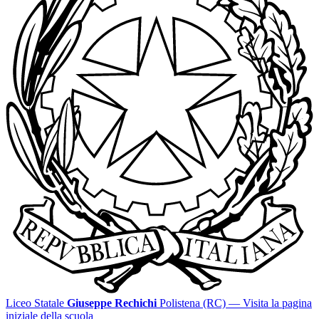
Liceo Statale
Giuseppe Rechichi
Polistena (RC)
— Visita la pagina
iniziale della scuola