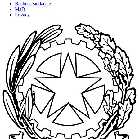
Bacheca sindacale
MaD
Privacy