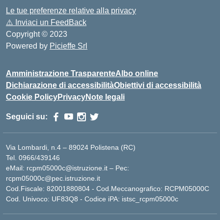
Le tue preferenze relative alla privacy
⚠️
Inviaci un FeedBack
Copyright © 2023
Powered by
Picieffe Srl
Amministrazione Trasparente
Albo online
Dichiarazione di accessibilità
Obiettivi di accessibilità
Cookie Policy
Privacy
Note legali
Seguici su:
Via Lombardi, n.4 – 89024 Polistena (RC)
Tel. 0966/439146
eMail: rcpm05000c@istruzione.it – Pec:
rcpm05000c@pec.istruzione.it
Cod.Fiscale: 82001880804 - Cod.Meccanografico: RCPM05000C
Cod. Univoco: UF83Q8 - Codice iPA: istsc_rcpm05000c