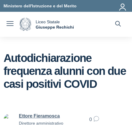
Vai ai contenuti
Vai al menu di navigazione
Vai al footer
Ministero dell'Istruzione e del Merito
Liceo Statale
a
Giuseppe Rechichi
— Visita la pagina iniziale della scuola
Autodichiarazione
frequenza alunni con due
casi positivi COVID
Ettore Fieramosca
0
Direttore amministrativo