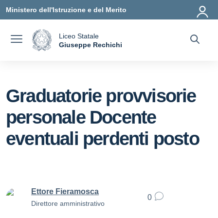
Vai ai contenuti
Vai al menu di navigazione
Vai al footer
Ministero dell'Istruzione e del Merito
Liceo Statale
a
Giuseppe Rechichi
— Visita la pagina iniziale della scuola
Graduatorie provvisorie
personale Docente
eventuali perdenti posto
Ettore Fieramosca
0
Direttore amministrativo