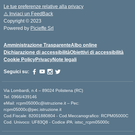
Le tue preferenze relative alla privacy
⚠️
Inviaci un FeedBack
Copyright © 2023
Powered by
Picieffe Srl
Amministrazione Trasparente
Albo online
Dichiarazione di accessibilità
Obiettivi di accessibilità
Cookie Policy
Privacy
Note legali
Seguici su:
Via Lombardi, n.4 – 89024 Polistena (RC)
Tel. 0966/439146
eMail: rcpm05000c@istruzione.it – Pec:
rcpm05000c@pec.istruzione.it
Cod.Fiscale: 82001880804 - Cod.Meccanografico: RCPM05000C
Cod. Univoco: UF83Q8 - Codice iPA: istsc_rcpm05000c