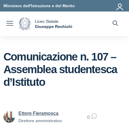
Vai ai contenuti
Vai al menu di navigazione
Vai al footer
Ministero dell'Istruzione e del Merito
Liceo Statale
a
Giuseppe Rechichi
— Visita la pagina iniziale della scuola
Comunicazione n. 107 –
Assemblea studentesca
d’Istituto
Ettore Fieramosca
0
Direttore amministrativo