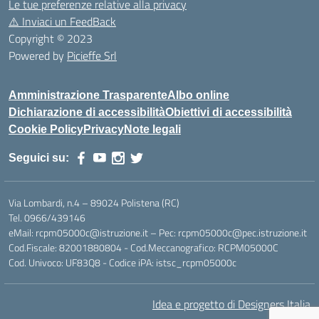
Le tue preferenze relative alla privacy
⚠️
Inviaci un FeedBack
Copyright © 2023
Powered by
Picieffe Srl
Amministrazione Trasparente
Albo online
Dichiarazione di accessibilità
Obiettivi di accessibilità
Cookie Policy
Privacy
Note legali
Seguici su:
Via Lombardi, n.4 – 89024 Polistena (RC)
Tel. 0966/439146
eMail: rcpm05000c@istruzione.it – Pec: rcpm05000c@pec.istruzione.it
Cod.Fiscale: 82001880804 - Cod.Meccanografico: RCPM05000C
Cod. Univoco: UF83Q8 - Codice iPA: istsc_rcpm05000c
Idea e progetto di Designers Italia