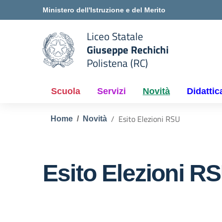
Vai ai contenuti
Vai al menu di navigazione
Vai al footer
Ministero dell'Istruzione e del Merito
Liceo Statale
Giuseppe Rechichi
e della scuola
Polistena (RC)
— Visita la pagina iniziale del
Scuola
Servizi
Novità
Didattic
Esito Elezioni RSU
Home
Novità
Esito Elezioni R