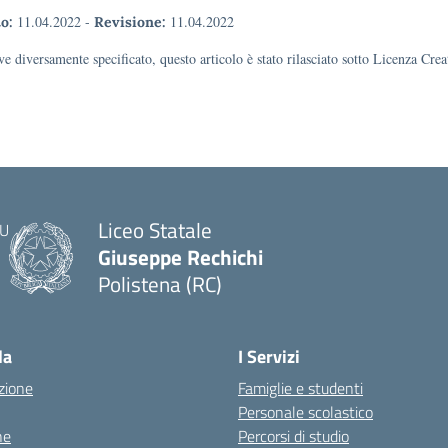
11.04.2022
-
11.04.2022
o:
Revisione:
e diversamente specificato, questo articolo è stato rilasciato sotto Licenza Cr
Liceo Statale
Giuseppe Rechichi
Polistena (RC)
— Visita la pagina iniziale della scuola
la
I Servizi
zione
Famiglie e studenti
Personale scolastico
ne
Percorsi di studio