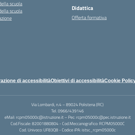
della scuola
Didattica
della scuola
Offerta formativa
azione
azione di accessibilità
Obiettivi di accessibilità
Cookie Polic
Via Lombardi, n.4 – 89024 Polistena (RC)
Tel. 0966/439146
eMail: rcpm05000c@istruzione.it – Pec: rcpm05000c@pec.istruzione.it
Cod.Fiscale: 82001880804 - Cod.Meccanografico: RCPM05000C
Cod. Univoco: UF83Q8 - Codice iPA: istsc_rcpm05000c