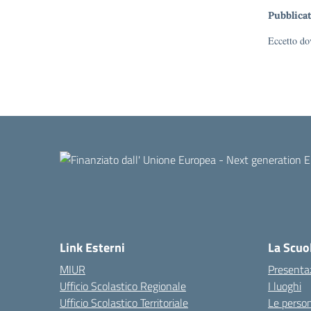
Pubblicat
Eccetto dov
Link Esterni
La Scuo
MIUR
Presenta
Ufficio Scolastico Regionale
I luoghi
Ufficio Scolastico Territoriale
Le perso