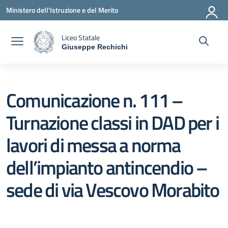
Vai ai contenuti
Vai al menu di navigazione
Vai al footer
Ministero dell'Istruzione e del Merito
Liceo Statale
Giuseppe Rechichi
— Visita la pagina iniziale della scuola
Comunicazione n. 111 –
Turnazione classi in DAD per i
lavori di messa a norma
dell’impianto antincendio –
sede di via Vescovo Morabito