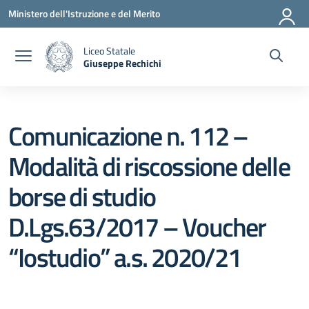
Vai ai contenuti
Vai al menu di navigazione
Vai al footer
Ministero dell'Istruzione e del Merito
Liceo Statale
Giuseppe Rechichi
— Visita la pagina iniziale della scuola
Comunicazione n. 112 –
Modalità di riscossione delle
borse di studio
D.Lgs.63/2017 – Voucher
“Iostudio” a.s. 2020/21