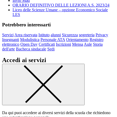
Invio Mad
ORARIO DEFINITIVO DELLE LEZIONI A.S. 2023/24
Liceo delle Scienze Umane – opzione Economico Sociale
LES
Potrebbero interessarti
Servizi
Area riservata
Istituto
alunni
Sicurezza
segreteria
Privacy
Insegnanti
Modulistica
Personale ATA
Orientamento
Registro
elettronico
Open Day
Certificati
Iscrizioni
Mensa
Aule
Storia
dell'arte
Bacheca sindacale
Sedi
Accedi ai servizi
Da qui puoi accedere ai diversi servizi della scuola che richiedono