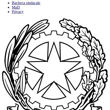
Bacheca sindacale
MaD
Privacy