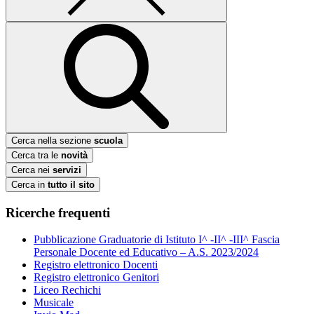
Cerca nella sezione
scuola
Cerca tra le
novità
Cerca nei
servizi
Cerca in
tutto il sito
Ricerche frequenti
Pubblicazione Graduatorie di Istituto I^ -II^ -III^ Fascia
Personale Docente ed Educativo – A.S. 2023/2024
Registro elettronico Docenti
Registro elettronico Genitori
Liceo Rechichi
Musicale