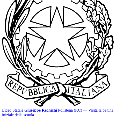
Liceo Statale
Giuseppe Rechichi
Polistena (RC)
— Visita la pagina
iniziale della scuola