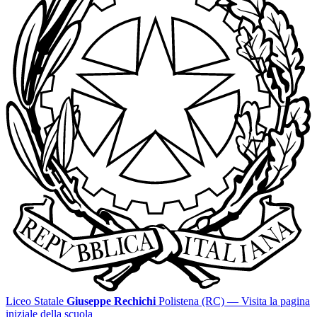
Liceo Statale
Giuseppe Rechichi
Polistena (RC)
— Visita la pagina
iniziale della scuola