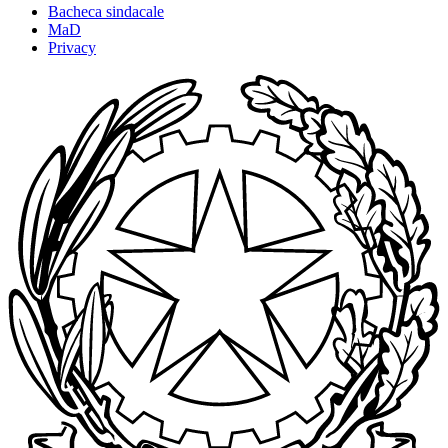
Bacheca sindacale
MaD
Privacy