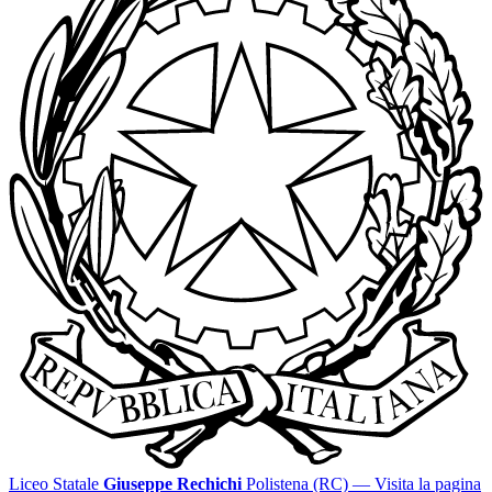
Liceo Statale
Giuseppe Rechichi
Polistena (RC)
— Visita la pagina