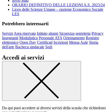
Invio Mad
ORARIO DEFINITIVO DELLE LEZIONI A.S. 2023/24
Liceo delle Scienze Umane – opzione Economico Sociale
LES
Potrebbero interessarti
Servizi
Area riservata
Istituto
alunni
Sicurezza
segreteria
Privacy
Insegnanti
Modulistica
Personale ATA
Orientamento
Registro
elettronico
Open Day
Certificati
Iscrizioni
Mensa
Aule
Storia
dell'arte
Bacheca sindacale
Sedi
Accedi ai servizi
Da qui puoi accedere ai diversi servizi della scuola che richiedono