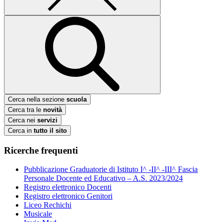
Cerca nella sezione
scuola
Cerca tra le
novità
Cerca nei
servizi
Cerca in
tutto il sito
Ricerche frequenti
Pubblicazione Graduatorie di Istituto I^ -II^ -III^ Fascia
Personale Docente ed Educativo – A.S. 2023/2024
Registro elettronico Docenti
Registro elettronico Genitori
Liceo Rechichi
Musicale