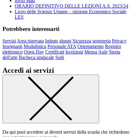
Invio Mad
ORARIO DEFINITIVO DELLE LEZIONI A.S. 2023/24
Liceo delle Scienze Umane – opzione Economico Sociale
LES
Potrebbero interessarti
Servizi
Area riservata
Istituto
alunni
Sicurezza
segreteria
Privacy
Insegnanti
Modulistica
Personale ATA
Orientamento
Registro
elettronico
Open Day
Certificati
Iscrizioni
Mensa
Aule
Storia
dell'arte
Bacheca sindacale
Sedi
Accedi ai servizi
Da qui puoi accedere ai diversi servizi della scuola che richiedono