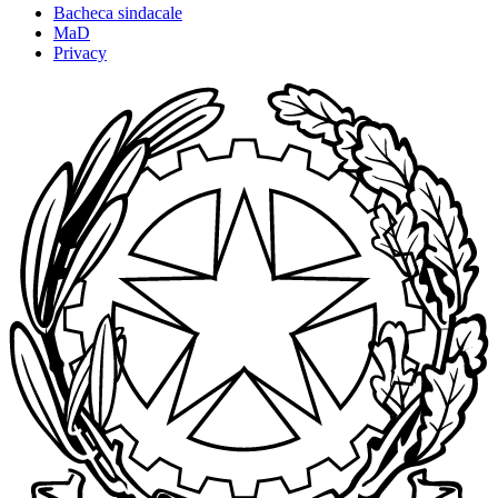
Bacheca sindacale
MaD
Privacy