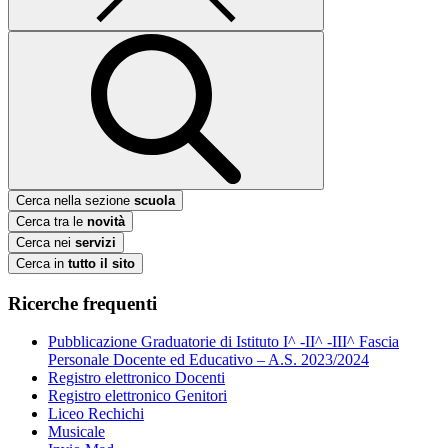
Cerca nella sezione
scuola
Cerca tra le
novità
Cerca nei
servizi
Cerca in
tutto il sito
Ricerche frequenti
Pubblicazione Graduatorie di Istituto I^ -II^ -III^ Fascia
Personale Docente ed Educativo – A.S. 2023/2024
Registro elettronico Docenti
Registro elettronico Genitori
Liceo Rechichi
Musicale