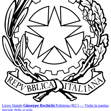
Liceo Statale
Giuseppe Rechichi
Polistena (RC)
— Visita la pagina
iniziale della scuola