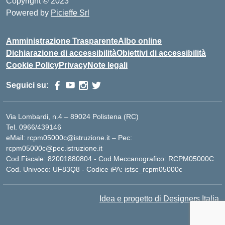
Copyright © 2023
Powered by
Picieffe Srl
Amministrazione Trasparente
Albo online
Dichiarazione di accessibilità
Obiettivi di accessibilità
Cookie Policy
Privacy
Note legali
Seguici su:
Via Lombardi, n.4 – 89024 Polistena (RC)
Tel. 0966/439146
eMail: rcpm05000c@istruzione.it – Pec:
rcpm05000c@pec.istruzione.it
Cod.Fiscale: 82001880804 - Cod.Meccanografico: RCPM05000C
Cod. Univoco: UF83Q8 - Codice iPA: istsc_rcpm05000c
Idea e progetto di Designers Italia