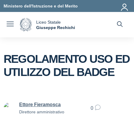
Vai ai contenuti
Vai al menu di navigazione
Vai al footer
Ministero dell'Istruzione e del Merito
Liceo Statale
a
Giuseppe Rechichi
— Visita la pagina iniziale della scuola
REGOLAMENTO USO ED
UTILIZZO DEL BADGE
Ettore Fieramosca
0
Direttore amministrativo