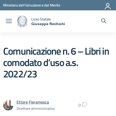
Vai ai contenuti
Vai al menu di navigazione
Vai al footer
Ministero dell'Istruzione e del Merito
Liceo Statale
Giuseppe Rechichi
— Visita la pagina iniziale della scuola
Comunicazione n. 6 – Libri in
comodato d’uso a.s.
2022/23
Ettore Fieramosca
0
Direttore amministrativo