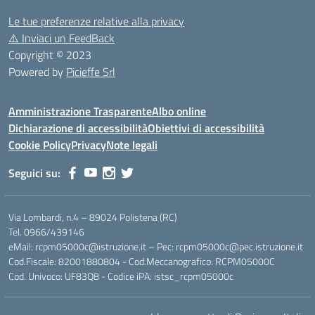
Le tue preferenze relative alla privacy
⚠️
Inviaci un FeedBack
Copyright © 2023
Powered by
Picieffe Srl
Amministrazione Trasparente
Albo online
Dichiarazione di accessibilità
Obiettivi di accessibilità
Cookie Policy
Privacy
Note legali
Seguici su:
Via Lombardi, n.4 – 89024 Polistena (RC)
Tel. 0966/439146
eMail: rcpm05000c@istruzione.it – Pec: rcpm05000c@pec.istruzione.it
Cod.Fiscale: 82001880804 - Cod.Meccanografico: RCPM05000C
Cod. Univoco: UF83Q8 - Codice iPA: istsc_rcpm05000c