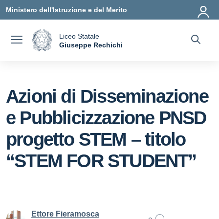
Vai ai contenuti
Vai al menu di navigazione
Vai al footer
Ministero dell'Istruzione e del Merito
Liceo Statale
a
Giuseppe Rechichi
— Visita la pagina iniziale della scuola
Azioni di Disseminazione
e Pubblicizzazione PNSD
progetto STEM – titolo
“STEM FOR STUDENT”
Ettore Fieramosca