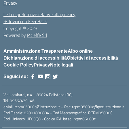
Privacy
Le tue preferenze relative alla privacy
⚠️
Inviaci un FeedBack
Copyright © 2023
Powered by
Picieffe Srl
Amministrazione Trasparente
Albo online
Dichiarazione di accessibilità
Obiettivi di accessibilità
Cookie Policy
Privacy
Note legali
Seguici su:
Via Lombardi, n.4 – 89024 Polistena (RC)
Tel. 0966/439146
eMail: rcpm05000c@istruzione.it – Pec: rcpm05000c@pec.istruzione.it
Cod.Fiscale: 82001880804 - Cod.Meccanografico: RCPM05000C
Cod. Univoco: UF83Q8 - Codice iPA: istsc_rcpm05000c