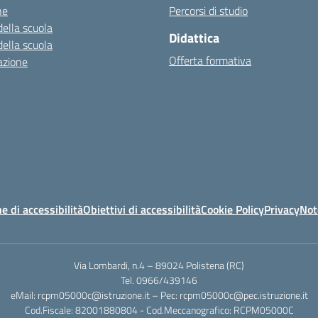
ne
Percorsi di studio
della scuola
Didattica
della scuola
Offerta formativa
azione
e di accessibilità
Obiettivi di accessibilità
Cookie Policy
Privacy
Not
Via Lombardi, n.4 – 89024 Polistena (RC)
Tel. 0966/439146
eMail: rcpm05000c@istruzione.it – Pec: rcpm05000c@pec.istruzione.it
Cod.Fiscale: 82001880804 - Cod.Meccanografico: RCPM05000C