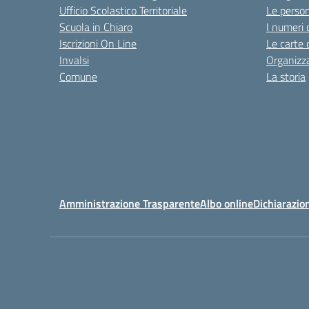
Ufficio Scolastico Territoriale
Le perso
Scuola in Chiaro
I numeri 
Iscrizioni On Line
Le carte 
Invalsi
Organizz
Comune
La storia
Amministrazione Trasparente
Albo online
Dichiarazion