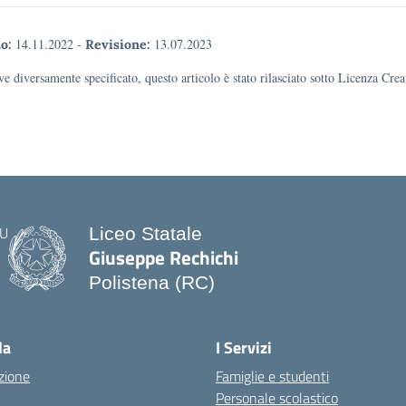
14.11.2022
-
13.07.2023
o:
Revisione:
e diversamente specificato, questo articolo è stato rilasciato sotto Licenza Cr
Liceo Statale
Giuseppe Rechichi
Polistena (RC)
— Visita la pagina iniziale della scuo
la
I Servizi
zione
Famiglie e studenti
Personale scolastico