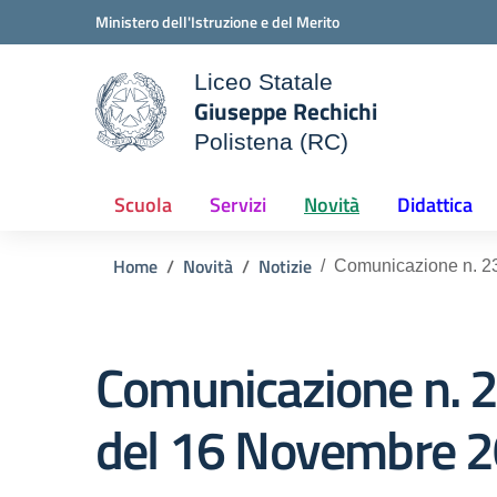
Vai ai contenuti
Vai al menu di navigazione
Vai al footer
Ministero dell'Istruzione e del Merito
Liceo Statale
Giuseppe Rechichi
ale della scuola
Polistena (RC)
— Visita la pagina iniziale d
Scuola
Servizi
Novità
Didattica
Home
Novità
Notizie
Comunicazione n. 23
Comunicazione n. 2
del 16 Novembre 