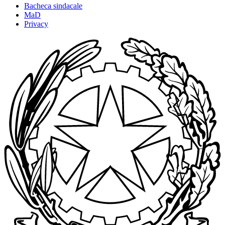
Bacheca sindacale
MaD
Privacy