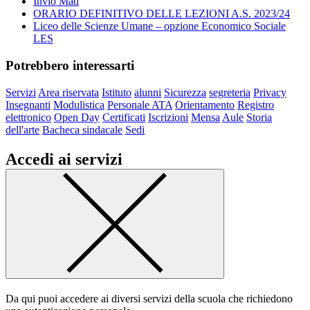
Invio Mad
ORARIO DEFINITIVO DELLE LEZIONI A.S. 2023/24
Liceo delle Scienze Umane – opzione Economico Sociale
LES
Potrebbero interessarti
Servizi
Area riservata
Istituto
alunni
Sicurezza
segreteria
Privacy
Insegnanti
Modulistica
Personale ATA
Orientamento
Registro
elettronico
Open Day
Certificati
Iscrizioni
Mensa
Aule
Storia
dell'arte
Bacheca sindacale
Sedi
Accedi ai servizi
Da qui puoi accedere ai diversi servizi della scuola che richiedono