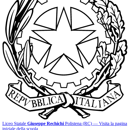
Liceo Statale
Giuseppe Rechichi
Polistena (RC)
— Visita la pagina
iniziale della scuola