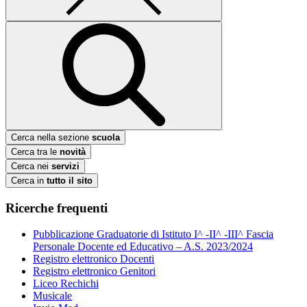
Cerca nella sezione
scuola
Cerca tra le
novità
Cerca nei
servizi
Cerca in
tutto il sito
Ricerche frequenti
Pubblicazione Graduatorie di Istituto I^ -II^ -III^ Fascia
Personale Docente ed Educativo – A.S. 2023/2024
Registro elettronico Docenti
Registro elettronico Genitori
Liceo Rechichi
Musicale