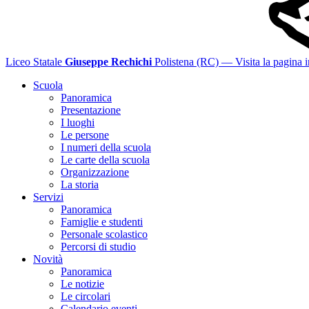
Liceo Statale
Giuseppe Rechichi
Polistena (RC)
— Visita la pagina i
Scuola
Panoramica
Presentazione
I luoghi
Le persone
I numeri della scuola
Le carte della scuola
Organizzazione
La storia
Servizi
Panoramica
Famiglie e studenti
Personale scolastico
Percorsi di studio
Novità
Panoramica
Le notizie
Le circolari
Calendario eventi