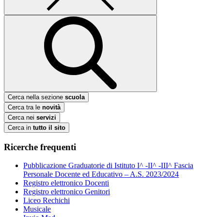
Cerca nella sezione
scuola
Cerca tra le
novità
Cerca nei
servizi
Cerca in
tutto il sito
Ricerche frequenti
Pubblicazione Graduatorie di Istituto I^ -II^ -III^ Fascia
Personale Docente ed Educativo – A.S. 2023/2024
Registro elettronico Docenti
Registro elettronico Genitori
Liceo Rechichi
Musicale