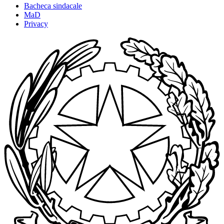
Bacheca sindacale
MaD
Privacy