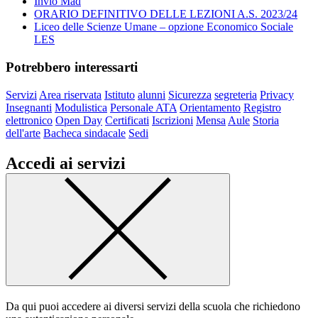
Invio Mad
ORARIO DEFINITIVO DELLE LEZIONI A.S. 2023/24
Liceo delle Scienze Umane – opzione Economico Sociale
LES
Potrebbero interessarti
Servizi
Area riservata
Istituto
alunni
Sicurezza
segreteria
Privacy
Insegnanti
Modulistica
Personale ATA
Orientamento
Registro
elettronico
Open Day
Certificati
Iscrizioni
Mensa
Aule
Storia
dell'arte
Bacheca sindacale
Sedi
Accedi ai servizi
Da qui puoi accedere ai diversi servizi della scuola che richiedono