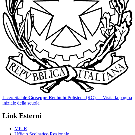
Liceo Statale
Giuseppe Rechichi
Polistena (RC)
— Visita la pagina
iniziale della scuola
Link Esterni
MIUR
Ufficio Scolastico Regionale