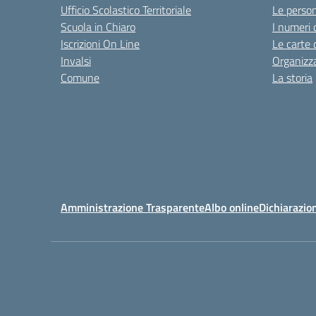
Ufficio Scolastico Territoriale
Le perso
Scuola in Chiaro
I numeri 
Iscrizioni On Line
Le carte 
Invalsi
Organizz
Comune
La storia
Amministrazione Trasparente
Albo online
Dichiarazion