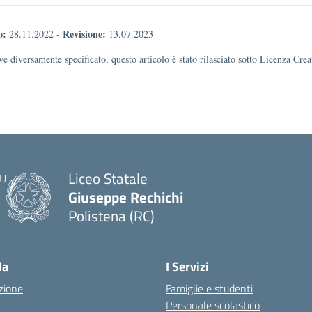
o:
Revisione:
28.11.2022
-
13.07.2023
e diversamente specificato, questo articolo è stato rilasciato sotto Licenza Cr
Liceo Statale
Giuseppe Rechichi
Polistena (RC)
— Visita la pagina iniziale della scuola
la
I Servizi
zione
Famiglie e studenti
Personale scolastico