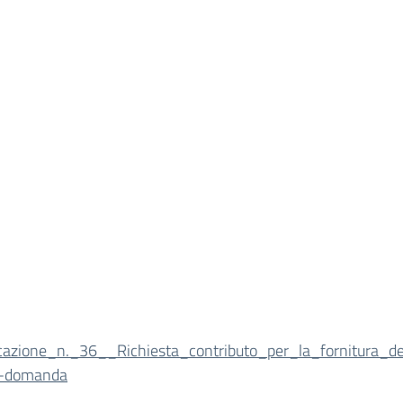
azione_n._36__Richiesta_contributo_per_la_fornitura_de
o-domanda