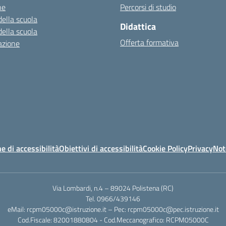
ne
Percorsi di studio
della scuola
Didattica
della scuola
Offerta formativa
azione
e di accessibilità
Obiettivi di accessibilità
Cookie Policy
Privacy
Not
Via Lombardi, n.4 – 89024 Polistena (RC)
Tel. 0966/439146
eMail: rcpm05000c@istruzione.it – Pec: rcpm05000c@pec.istruzione.it
Cod.Fiscale: 82001880804 - Cod.Meccanografico: RCPM05000C