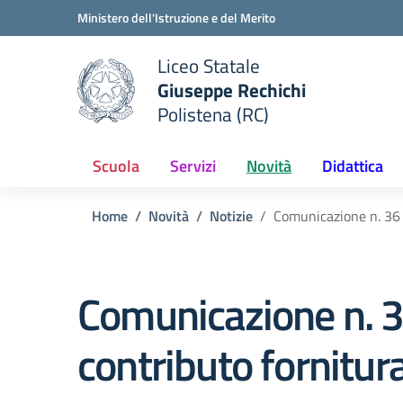
Vai ai contenuti
Vai al menu di navigazione
Vai al footer
Ministero dell'Istruzione e del Merito
Liceo Statale
Giuseppe Rechichi
e della scuola
Polistena (RC)
— Visita la pagina iniziale del
Scuola
Servizi
Novità
Didattica
Home
Novità
Notizie
Comunicazione n. 36 –
Comunicazione n. 3
contributo fornitura