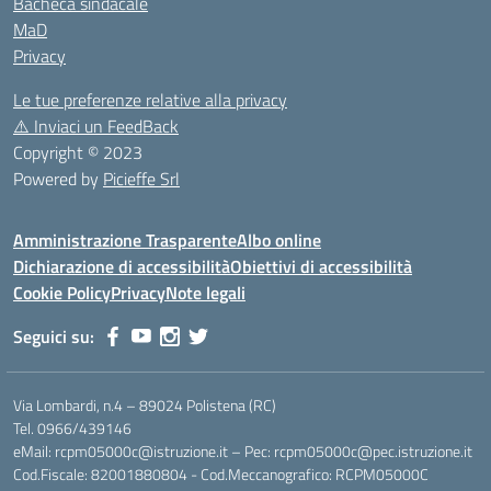
Bacheca sindacale
MaD
Privacy
Le tue preferenze relative alla privacy
⚠️
Inviaci un FeedBack
Copyright © 2023
Powered by
Picieffe Srl
Amministrazione Trasparente
Albo online
Dichiarazione di accessibilità
Obiettivi di accessibilità
Cookie Policy
Privacy
Note legali
Seguici su:
Via Lombardi, n.4 – 89024 Polistena (RC)
Tel. 0966/439146
eMail: rcpm05000c@istruzione.it – Pec: rcpm05000c@pec.istruzione.it
Cod.Fiscale: 82001880804 - Cod.Meccanografico: RCPM05000C