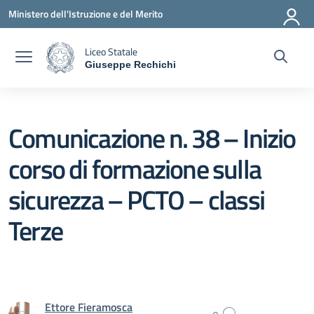
Vai ai contenuti
Vai al menu di navigazione
Vai al footer
Ministero dell'Istruzione e del Merito
Liceo Statale
Giuseppe Rechichi
— Visita la pagina iniziale della scuola
Comunicazione n. 38 – Inizio
corso di formazione sulla
sicurezza – PCTO – classi
Terze
Ettore Fieramosca