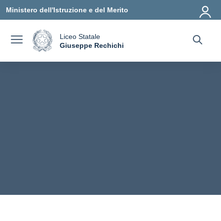
Vai ai contenuti
Vai al menu di navigazione
Vai al footer
Ministero dell'Istruzione e del Merito
Liceo Statale
a
Giuseppe Rechichi
— Visita la pagina iniziale della scuola