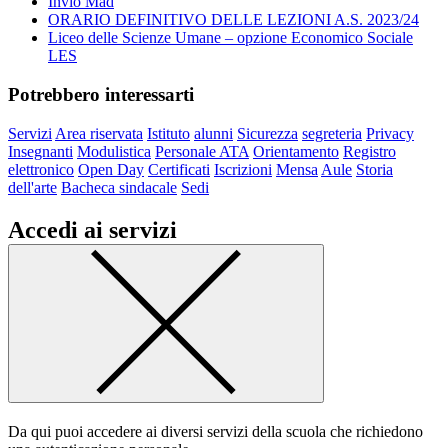
Invio Mad
ORARIO DEFINITIVO DELLE LEZIONI A.S. 2023/24
Liceo delle Scienze Umane – opzione Economico Sociale
LES
Potrebbero interessarti
Servizi
Area riservata
Istituto
alunni
Sicurezza
segreteria
Privacy
Insegnanti
Modulistica
Personale ATA
Orientamento
Registro
elettronico
Open Day
Certificati
Iscrizioni
Mensa
Aule
Storia
dell'arte
Bacheca sindacale
Sedi
Accedi ai servizi
Da qui puoi accedere ai diversi servizi della scuola che richiedono