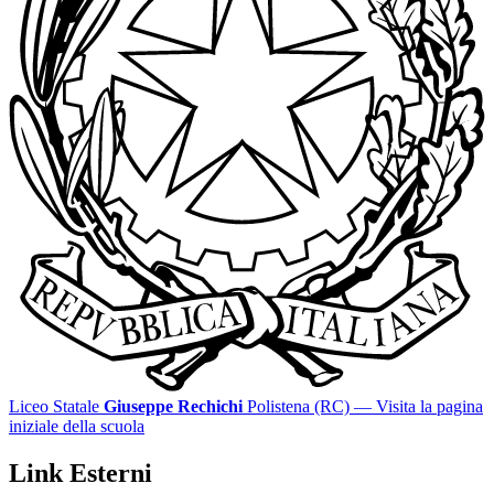
Liceo Statale
Giuseppe Rechichi
Polistena (RC)
— Visita la pagina
iniziale della scuola
Link Esterni