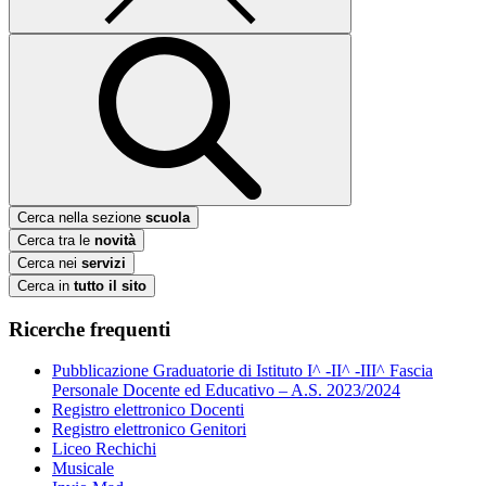
Cerca nella sezione
scuola
Cerca tra le
novità
Cerca nei
servizi
Cerca in
tutto il sito
Ricerche frequenti
Pubblicazione Graduatorie di Istituto I^ -II^ -III^ Fascia
Personale Docente ed Educativo – A.S. 2023/2024
Registro elettronico Docenti
Registro elettronico Genitori
Liceo Rechichi
Musicale