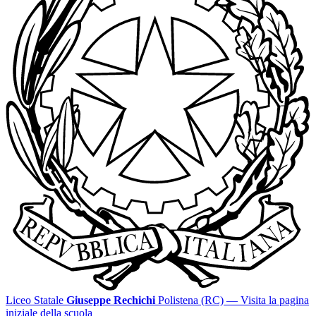
Liceo Statale
Giuseppe Rechichi
Polistena (RC)
— Visita la pagina
iniziale della scuola