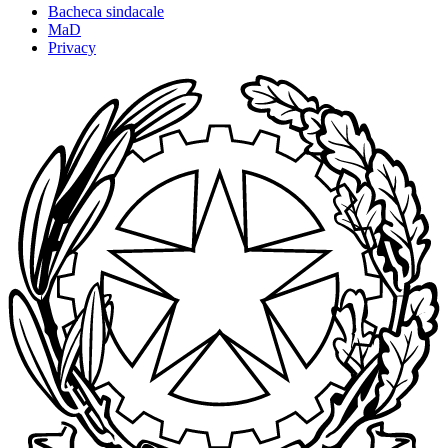
Bacheca sindacale
MaD
Privacy