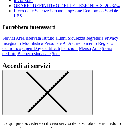
Invio Mad
ORARIO DEFINITIVO DELLE LEZIONI A.S. 2023/24
Liceo delle Scienze Umane – opzione Economico Sociale
LES
Potrebbero interessarti
Servizi
Area riservata
Istituto
alunni
Sicurezza
segreteria
Privacy
Insegnanti
Modulistica
Personale ATA
Orientamento
Registro
elettronico
Open Day
Certificati
Iscrizioni
Mensa
Aule
Storia
dell'arte
Bacheca sindacale
Sedi
Accedi ai servizi
Da qui puoi accedere ai diversi servizi della scuola che richiedono