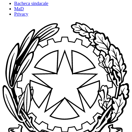
Bacheca sindacale
MaD
Privacy