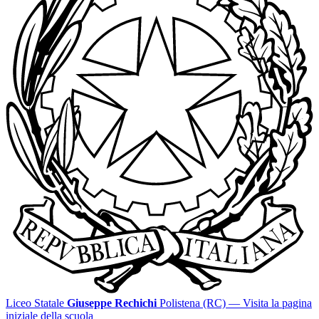
Liceo Statale
Giuseppe Rechichi
Polistena (RC)
— Visita la pagina
iniziale della scuola