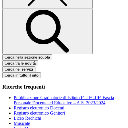
Cerca nella sezione
scuola
Cerca tra le
novità
Cerca nei
servizi
Cerca in
tutto il sito
Ricerche frequenti
Pubblicazione Graduatorie di Istituto I^ -II^ -III^ Fascia
Personale Docente ed Educativo – A.S. 2023/2024
Registro elettronico Docenti
Registro elettronico Genitori
Liceo Rechichi
Musicale