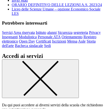
Invio Mad
ORARIO DEFINITIVO DELLE LEZIONI A.S. 2023/24
Liceo delle Scienze Umane – opzione Economico Sociale
LES
Potrebbero interessarti
Servizi
Area riservata
Istituto
alunni
Sicurezza
segreteria
Privacy
Insegnanti
Modulistica
Personale ATA
Orientamento
Registro
elettronico
Open Day
Certificati
Iscrizioni
Mensa
Aule
Storia
dell'arte
Bacheca sindacale
Sedi
Accedi ai servizi
Da qui puoi accedere ai diversi servizi della scuola che richiedono