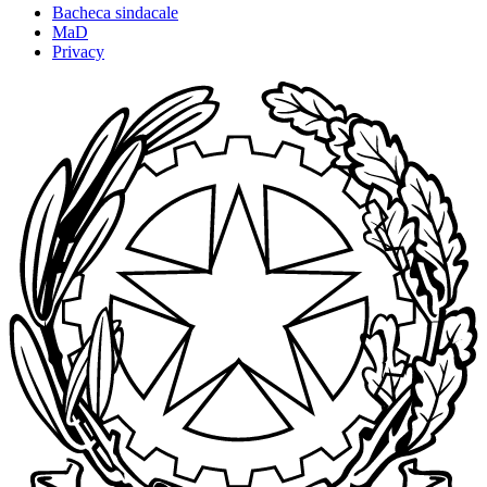
Bacheca sindacale
MaD
Privacy