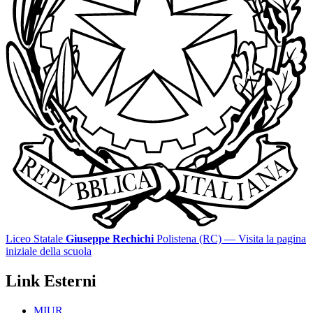
Liceo Statale
Giuseppe Rechichi
Polistena (RC)
— Visita la pagina
iniziale della scuola
Link Esterni
MIUR