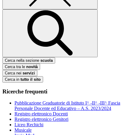
Cerca nella sezione
scuola
Cerca tra le
novità
Cerca nei
servizi
Cerca in
tutto il sito
Ricerche frequenti
Pubblicazione Graduatorie di Istituto I^ -II^ -III^ Fascia
Personale Docente ed Educativo – A.S. 2023/2024
Registro elettronico Docenti
Registro elettronico Genitori
Liceo Rechichi
Musicale