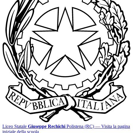
Liceo Statale
Giuseppe Rechichi
Polistena (RC)
— Visita la pagina
iniziale della scuola