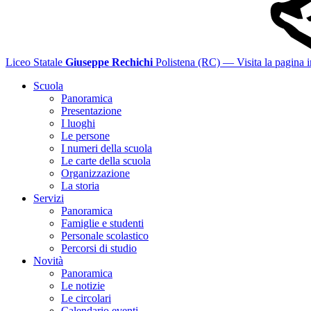
Liceo Statale
Giuseppe Rechichi
Polistena (RC)
— Visita la pagina i
Scuola
Panoramica
Presentazione
I luoghi
Le persone
I numeri della scuola
Le carte della scuola
Organizzazione
La storia
Servizi
Panoramica
Famiglie e studenti
Personale scolastico
Percorsi di studio
Novità
Panoramica
Le notizie
Le circolari
Calendario eventi