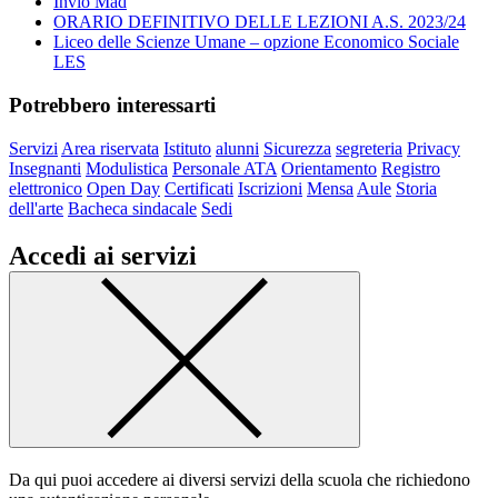
Invio Mad
ORARIO DEFINITIVO DELLE LEZIONI A.S. 2023/24
Liceo delle Scienze Umane – opzione Economico Sociale
LES
Potrebbero interessarti
Servizi
Area riservata
Istituto
alunni
Sicurezza
segreteria
Privacy
Insegnanti
Modulistica
Personale ATA
Orientamento
Registro
elettronico
Open Day
Certificati
Iscrizioni
Mensa
Aule
Storia
dell'arte
Bacheca sindacale
Sedi
Accedi ai servizi
Da qui puoi accedere ai diversi servizi della scuola che richiedono