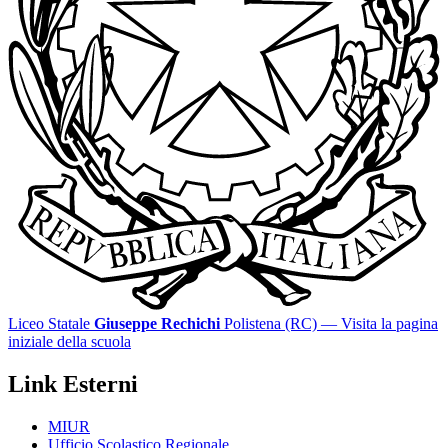
Liceo Statale
Giuseppe Rechichi
Polistena (RC)
— Visita la pagina
iniziale della scuola
Link Esterni
MIUR
Ufficio Scolastico Regionale