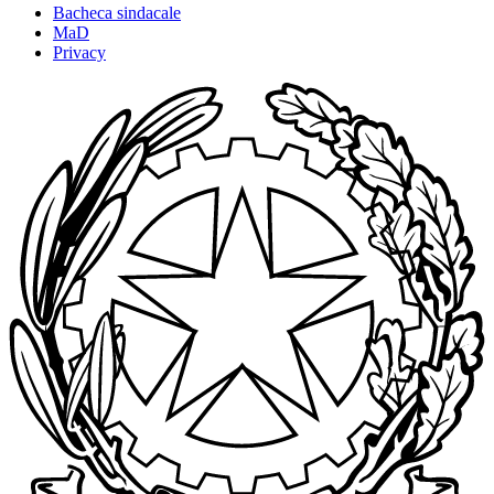
Bacheca sindacale
MaD
Privacy