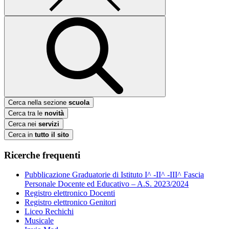
Cerca nella sezione
scuola
Cerca tra le
novità
Cerca nei
servizi
Cerca in
tutto il sito
Ricerche frequenti
Pubblicazione Graduatorie di Istituto I^ -II^ -III^ Fascia
Personale Docente ed Educativo – A.S. 2023/2024
Registro elettronico Docenti
Registro elettronico Genitori
Liceo Rechichi
Musicale