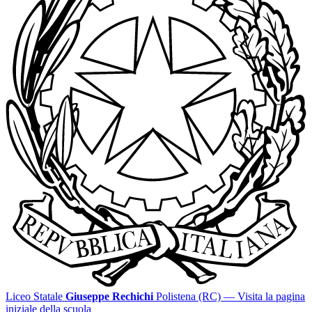
Liceo Statale
Giuseppe Rechichi
Polistena (RC)
— Visita la pagina
iniziale della scuola