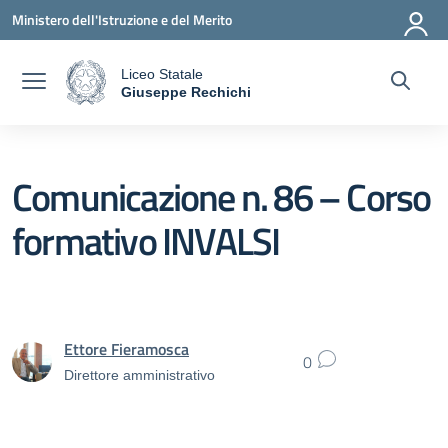
Vai ai contenuti
Vai al menu di navigazione
Vai al footer
Ministero dell'Istruzione e del Merito
Liceo Statale
a
Giuseppe Rechichi
— Visita la pagina iniziale della scuola
Comunicazione n. 86 – Corso
formativo INVALSI
Ettore Fieramosca
0
Direttore amministrativo