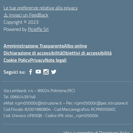
Le tue preferenze relative alla privacy
⚠️
Inviaci un FeedBack
Copyright © 2023
Powered by
Picieffe Srl
Amministrazione Trasparente
Albo online
Dichiarazione di accessibilità
Obiettivi di accessibilità
Cookie Policy
Privacy
Note legali
Seguici su:
Via Lombardi, n.4 – 89024 Polistena (RC)
Tel. 0966/439146
eMail: rcpm05000c@istruzione.it – Pec: rcpm05000c@pec.istruzione.it
Cod.Fiscale: 82001880804 - Cod.Meccanografico: RCPM05000C
Cod. Univoco: UF83Q8 - Codice iPA: istsc_rcpm05000c
Idea e progetto di Designers Italia