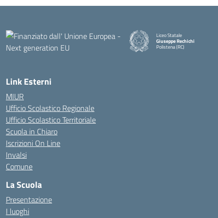
Liceo Statale
Giuseppe Rechichi
Polistena (RC)
— Visita la pagina iniziale della
Link Esterni
MIUR
Ufficio Scolastico Regionale
Ufficio Scolastico Territoriale
Scuola in Chiaro
Iscrizioni On Line
Invalsi
Comune
La Scuola
Presentazione
I luoghi