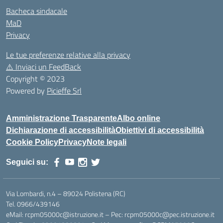
Bacheca sindacale
MaD
Privacy
Le tue preferenze relative alla privacy
⚠️
Inviaci un FeedBack
Copyright © 2023
Powered by
Picieffe Srl
Amministrazione Trasparente
Albo online
Dichiarazione di accessibilità
Obiettivi di accessibilità
Cookie Policy
Privacy
Note legali
Seguici su:
Via Lombardi, n.4 – 89024 Polistena (RC)
Tel. 0966/439146
eMail: rcpm05000c@istruzione.it – Pec: rcpm05000c@pec.istruzione.it