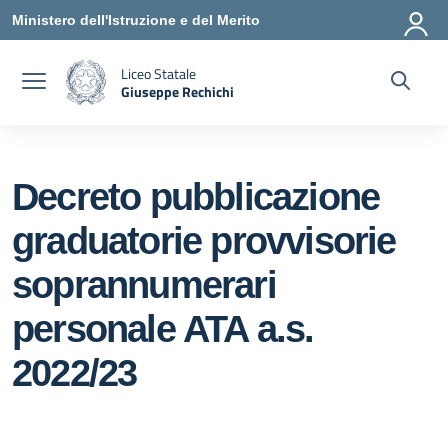
Vai ai contenuti
Vai al menu di navigazione
Vai al footer
Ministero dell'Istruzione e del Merito
Liceo Statale
Giuseppe Rechichi
— Visita la pagina iniziale della scuola
Decreto pubblicazione
graduatorie provvisorie
soprannumerari
personale ATA a.s.
2022/23