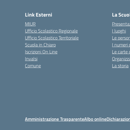
Link Esterni
La Scuo
MIUR
Presenta
Ufficio Scolastico Regionale
I luoghi
Ufficio Scolastico Territoriale
Le perso
Scuola in Chiaro
I numeri 
Iscrizioni On Line
Le carte 
Invalsi
Organizz
Comune
La storia
Amministrazione Trasparente
Albo online
Dichiarazion