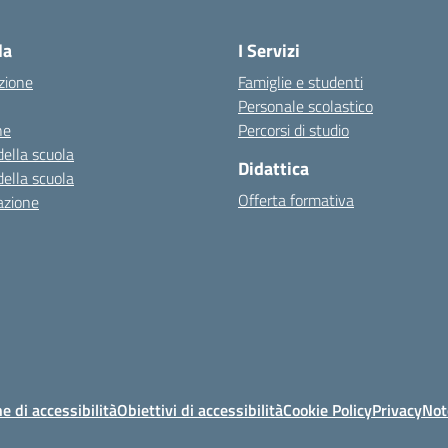
— Visita la pagina iniziale della scuo
la
I Servizi
zione
Famiglie e studenti
Personale scolastico
ne
Percorsi di studio
della scuola
Didattica
della scuola
Offerta formativa
azione
e di accessibilità
Obiettivi di accessibilità
Cookie Policy
Privacy
Not