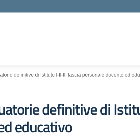
ella scuola
orie definitive di Istituto I-II-III fascia personale docente ed ed
orie definitive di Istitut
ed educativo