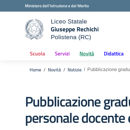
Vai ai contenuti
Vai al menu di navigazione
Vai al footer
Ministero dell'Istruzione e del Merito
Liceo Statale
Giuseppe Rechichi
ale della scuola
Polistena (RC)
— Visita la pagina iniziale d
Scuola
Servizi
Novità
Didattica
Home
Novità
Notizie
Pubblicazione graduat
Pubblicazione graduat
personale docente 