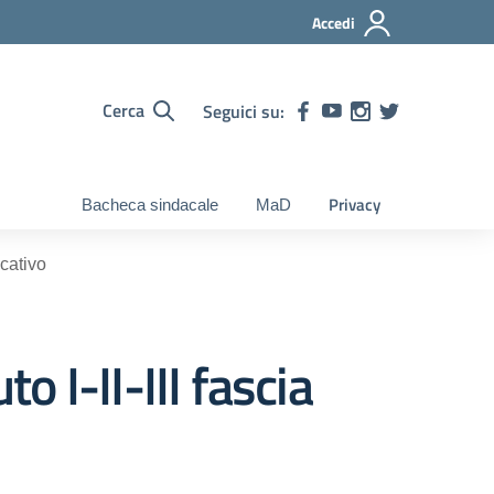
Accedi
Cerca
Seguici su:
Privacy
Bacheca sindacale
MaD
ucativo
o I-II-III fascia