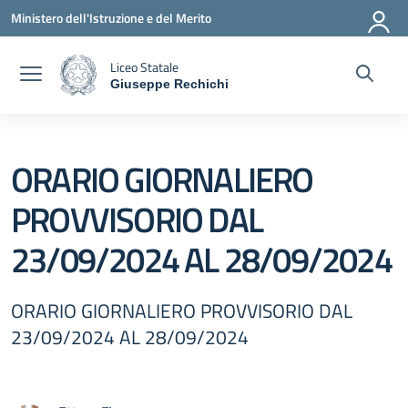
Vai ai contenuti
Vai al menu di navigazione
Vai al footer
Ministero dell'Istruzione e del Merito
Liceo Statale
Giuseppe Rechichi
— Visita la pagina iniziale della scuola
ORARIO GIORNALIERO
PROVVISORIO DAL
23/09/2024 AL 28/09/2024
ORARIO GIORNALIERO PROVVISORIO DAL
23/09/2024 AL 28/09/2024