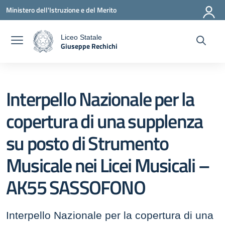
Vai ai contenuti
Vai al menu di navigazione
Vai al footer
Ministero dell'Istruzione e del Merito
Liceo Statale
Giuseppe Rechichi
a
— Visita la pagina iniziale della scuola
Interpello Nazionale per la
copertura di una supplenza
su posto di Strumento
Musicale nei Licei Musicali –
AK55 SASSOFONO
Interpello Nazionale per la copertura di una