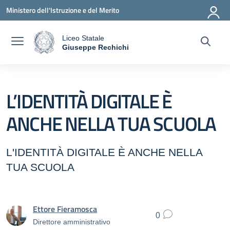
Vai ai contenuti
Vai al menu di navigazione
Vai al footer
Ministero dell'Istruzione e del Merito
Liceo Statale
a
Giuseppe Rechichi
— Visita la pagina iniziale della scuola
L’IDENTITÀ DIGITALE È
ANCHE NELLA TUA SCUOLA
L'IDENTITÀ DIGITALE È ANCHE NELLA
TUA SCUOLA
Ettore Fieramosca
0
Direttore amministrativo