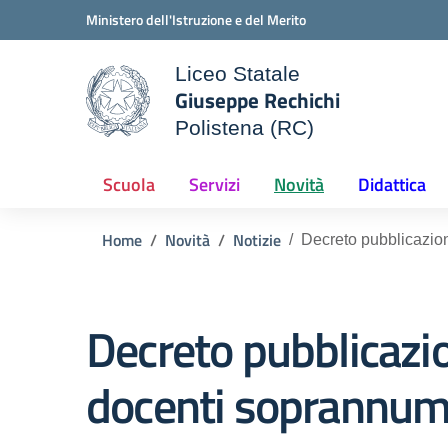
Vai ai contenuti
Vai al menu di navigazione
Vai al footer
Ministero dell'Istruzione e del Merito
Liceo Statale
Giuseppe Rechichi
ale della scuola
Polistena (RC)
— Visita la pagina iniziale d
Scuola
Servizi
Novità
Didattica
Home
Novità
Notizie
Decreto pubblicazion
Decreto pubblicazio
docenti soprannum