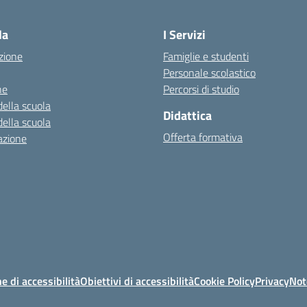
— Visita la pagina iniziale della scuo
la
I Servizi
zione
Famiglie e studenti
Personale scolastico
ne
Percorsi di studio
della scuola
Didattica
della scuola
Offerta formativa
azione
e di accessibilità
Obiettivi di accessibilità
Cookie Policy
Privacy
Not