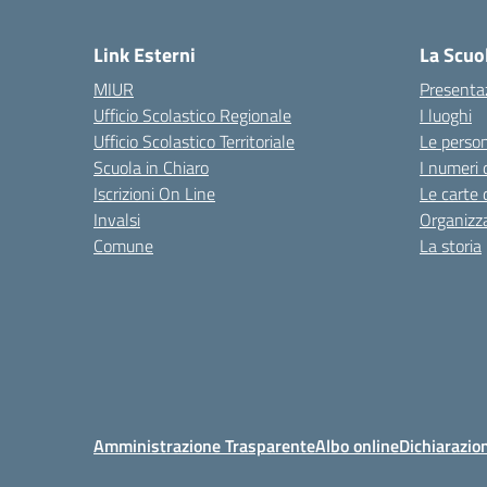
Link Esterni
La Scuo
MIUR
Presenta
Ufficio Scolastico Regionale
I luoghi
Ufficio Scolastico Territoriale
Le perso
Scuola in Chiaro
I numeri 
Iscrizioni On Line
Le carte 
Invalsi
Organizz
Comune
La storia
Amministrazione Trasparente
Albo online
Dichiarazion